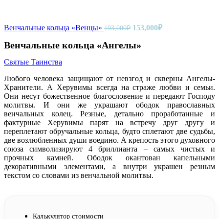
Первоначальная
Текущая
Венчальные кольца «Венцы»
153,000
₽
193,000
₽
цена
цена:
составляла
Венчальные кольца «Ангелы»
153,000₽.
193,000₽.
Святые Таинства
Любого человека защищают от невзгод и скверны Ангелы-
Хранители. А Херувимы всегда на страже любви и семьи.
Они несут божественное благословение и передают Господу
молитвы. И они же украшают ободок православных
венчальных колец. Резные, детально проработанные и
фактурные Херувимы парят на встречу друг другу и
переплетают обручальные кольца, будто сплетают две судьбы,
две возлюбленных души воедино. А крепость этого духовного
союза символизируют 4 бриллианта – самых чистых и
прочных камней. Ободок окантован капельными
декоративными элементами, а внутри украшен резным
текстом со словами из венчальной молитвы.
Калькулятор стоимости