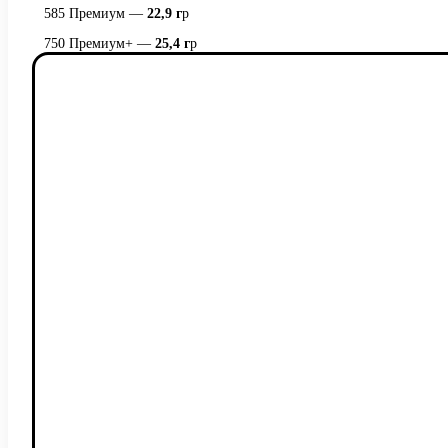
585 Премиум —
22,9 г
р
750 Премиум+ —
25,4 г
р