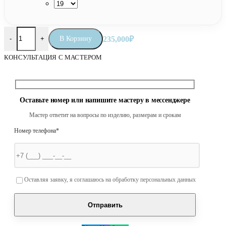
Количество товара Венчальные кольца «Ангелы»
В Корзину
235,000
₽
-
+
КОНСУЛЬТАЦИЯ С МАСТЕРОМ
Оставьте номер или напишите мастеру в мессенджере
Мастер ответит на вопросы по изделию, размерам и срокам
Номер телефона*
Оставьте это поле пустым.
Оставляя заявку, я соглашаюсь на обработку персональных данных