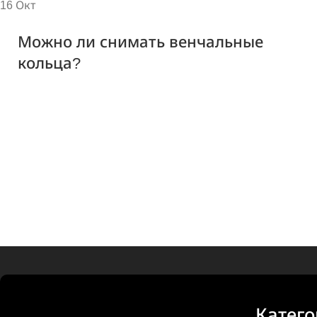
16
Окт
Можно ли снимать венчальные
кольца?
Катег