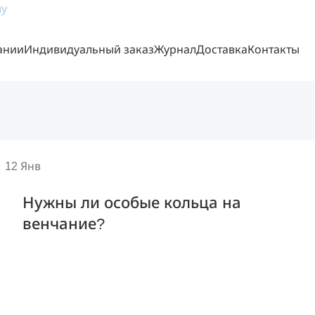
му
ании
Индивидуальный заказ
Журнал
Доставка
Контакты
12
Янв
Нужны ли особые кольца на
венчание?