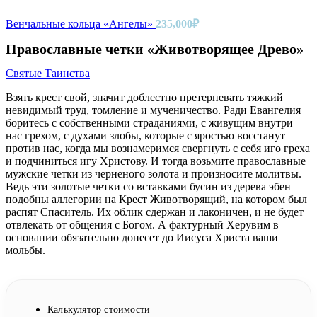
Венчальные кольца «Ангелы»
235,000
₽
Православные четки «Животворящее Древо»
Святые Таинства
Взять крест свой, значит доблестно претерпевать тяжкий
невидимый труд, томление и мученичество. Ради Евангелия
боритесь с собственными страданиями, с живущим внутри
нас грехом, с духами злобы, которые с яростью восстанут
против нас, когда мы вознамеримся свергнуть с себя иго греха
и подчиниться игу Христову. И тогда возьмите православные
мужские четки из черненого золота и произносите молитвы.
Ведь эти золотые четки со вставками бусин из дерева эбен
подобны аллегории на Крест Животворящий, на котором был
распят Спаситель. Их облик сдержан и лаконичен, и не будет
отвлекать от общения с Богом. А фактурный Херувим в
основании обязательно донесет до Иисуса Христа ваши
мольбы.
Калькулятор стоимости