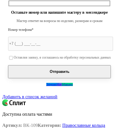
Оставьте номер или напишите мастеру в мессенджере
Мастер ответит на вопросы по изделию, размерам и срокам
Номер телефона*
Оставьте это поле пустым.
Оставляя заявку, я соглашаюсь на обработку персональных данных
Telegram
Max
Whatsapp
Добавить в список желаний
Доступна оплата частями
Артикул:
ВК-109
Категория:
Православные кольца