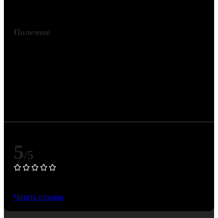
Полезное
Цена изделия зависит от официальных котировок
драгоценных металлов Банка России и может
изменяться при их корректировке.
5
/5
Основано на 50 Яндекс отзывах
Читать отзывы