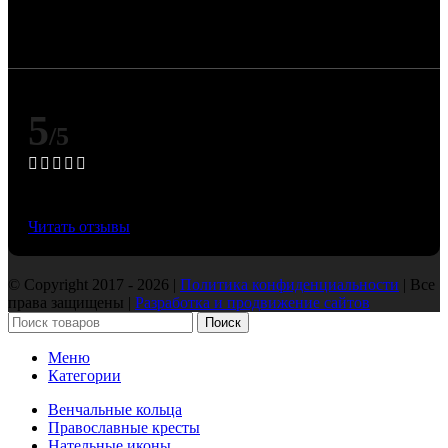
Цена изделия зависит от официальных котировок
драгоценных металлов Банка России и может
изменяться при их корректировке.
5
/5
Основано на 50 Яндекс отзывах
Читать отзывы
© Copyright 2017 - 2026 |
Политика конфиденциальности
| Все
права защищены |
Разработка и продвижение сайтов
Поиск
Меню
Категории
Венчальные кольца
Православные кресты
Нательные иконы