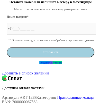
Оставьте номер или напишите мастеру в мессенджере
Мастер ответит на вопросы по изделию, размерам и срокам
Номер телефона*
Оставьте это поле пустым.
Оставляя заявку, я соглашаюсь на обработку персональных данных
Telegram
Max
Whatsapp
Добавить в список желаний
Доступна оплата частями
Артикул:
ART-1228
Категория:
Православные кольца
EAN:
2000000067568