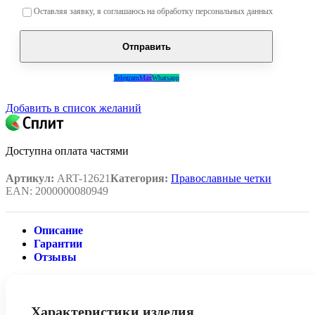
Оставьте это поле пустым.
Оставляя заявку, я соглашаюсь на обработку персональных данных
Telegram
Max
Whatsapp
Добавить в список желаний
Доступна оплата частями
Артикул:
ART-12621
Категория:
Православные четки
EAN:
2000000080949
Описание
Гарантии
Отзывы
Характеристики изделия