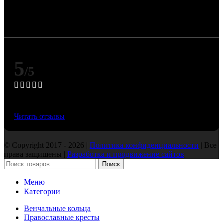
Цена изделия зависит от официальных котировок
драгоценных металлов Банка России и может
изменяться при их корректировке.
5
/5
Основано на 50 Яндекс отзывах
Читать отзывы
© Copyright 2017 - 2026 |
Политика конфиденциальности
| Все
права защищены |
Разработка и продвижение сайтов
Поиск
Меню
Категории
Венчальные кольца
Православные кресты