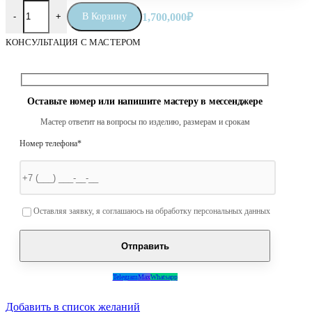
Количество товара Православный браслет «Небесное воинство
В Корзину
1,700,000
₽
-
+
КОНСУЛЬТАЦИЯ С МАСТЕРОМ
Оставьте номер или напишите мастеру в мессенджере
Мастер ответит на вопросы по изделию, размерам и срокам
Номер телефона*
Оставьте это поле пустым.
Оставляя заявку, я соглашаюсь на обработку персональных данных
Telegram
Max
Whatsapp
Добавить в список желаний