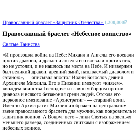
Православный браслет «Защитник Отечества»
1,200,000
₽
Православный браслет «Небесное воинство»
Святые Таинства
«И произошла война на Небе: Михаил и Ангелы его воевали
против дракона, и дракон и ангелы его воевали против них,
но не устояли, и не нашлось им места на Небе. И низвержен
был великий дракон, древний змий, называемый диаволом и
сатаною», — описывал апостол Иоанн Богослов деяния
Архангела Михаила. Его в Писании именуют «князем»,
«вождем воинства Господня» и главным борцом против
диавола и всякого беззакония среди людей. Отсюда его
церковное именование «Архистратиг» — старший воин.
Именно Архистратиг Михаил изображен на центральном
звене православного браслета для мужчин, как покровитель и
защитник воинов. А Вокруг него – лики Святых на звеньях
меньшего размера, соединенных свитками с изображением
небесных воинов.