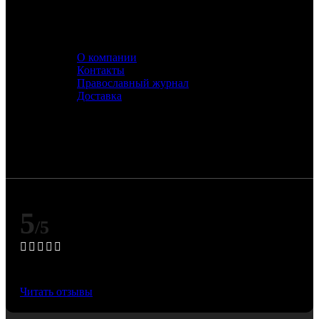
О компании
Контакты
Православный журнал
Доставка
Цена изделия зависит от официальных котировок
драгоценных металлов Банка России и может
изменяться при их корректировке.
5
/5
Основано на 50 Яндекс отзывах
Читать отзывы