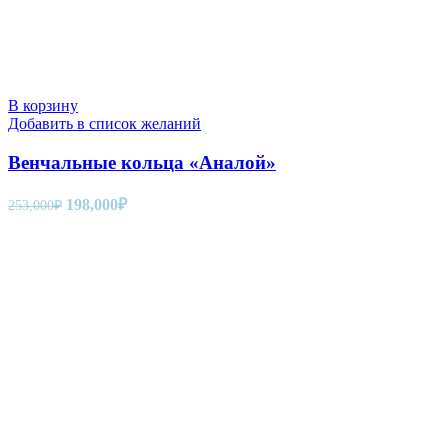
В корзину
Добавить в список желаний
Венчальные кольца «Аналой»
Первоначальная
Текущая
198,000
₽
253,000
₽
цена
цена:
составляла
198,000₽.
253,000₽.