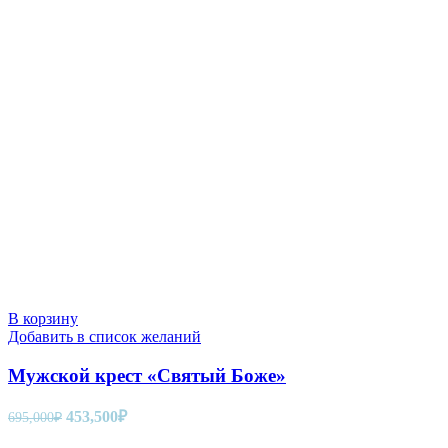
В корзину
Добавить в список желаний
Мужской крест «Святый Боже»
Первоначальная
Текущая
453,500
₽
695,000
₽
цена
цена: