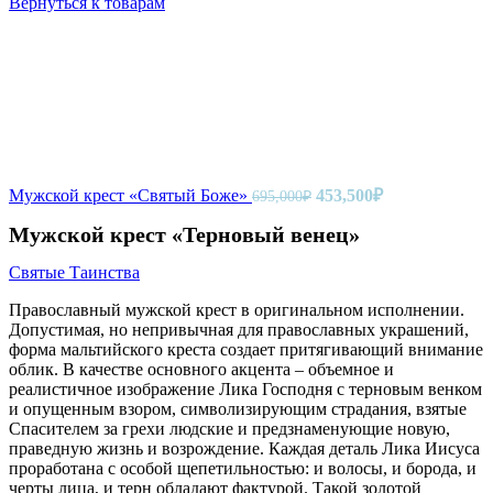
Вернуться к товарам
Первоначальная
Текущая
Мужской крест «Святый Боже»
453,500
₽
695,000
₽
цена
цена:
составляла
Мужской крест «Терновый венец»
453,500₽.
695,000₽.
Святые Таинства
Православный мужской крест в оригинальном исполнении.
Допустимая, но непривычная для православных украшений,
форма мальтийского креста создает притягивающий внимание
облик. В качестве основного акцента – объемное и
реалистичное изображение Лика Господня с терновым венком
и опущенным взором, символизирующим страдания, взятые
Спасителем за грехи людские и предзнаменующие новую,
праведную жизнь и возрождение. Каждая деталь Лика Иисуса
проработана с особой щепетильностью: и волосы, и борода, и
черты лица, и терн обладают фактурой. Такой золотой