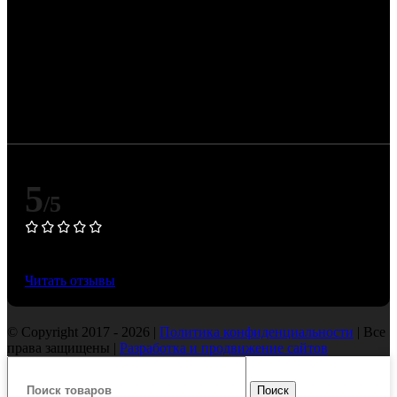
Цена изделия зависит от официальных котировок
драгоценных металлов Банка России и может
изменяться при их корректировке.
5
/5
Основано на 50 Яндекс отзывах
Читать отзывы
© Copyright 2017 - 2026 |
Политика конфиденциальности
| Все
права защищены |
Разработка и продвижение сайтов
Поиск