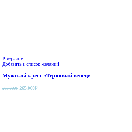
В корзину
Добавить в список желаний
Мужской крест «Терновый венец»
Первоначальная
Текущая
265,000
₽
285,000
₽
цена
цена:
составляла
265,000₽.
285,000₽.