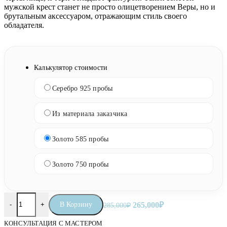
мужской крест станет не просто олицетворением Веры, но и
брутальным аксессуаром, отражающим стиль своего
обладателя.
Калькулятор стоимости
Серебро 925 пробы
Из материала заказчика
Золото 585 пробы
Золото 750 пробы
Количество товара Мужской крест «Терновый венец»
Первоначальная цена сос
Текущая цена: 26
В Корзину
265,000
₽
-
+
285,000
₽
КОНСУЛЬТАЦИЯ С МАСТЕРОМ