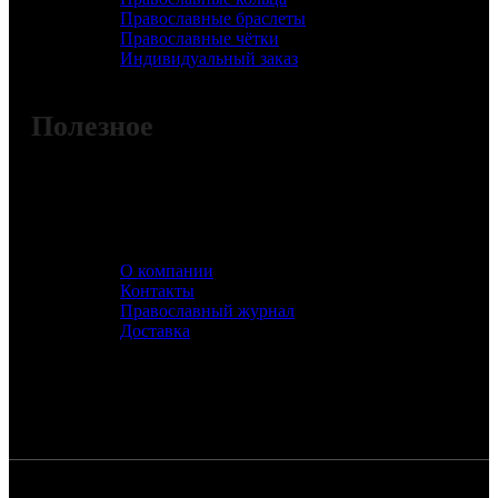
Православные браслеты
Православные чётки
Индивидуальный заказ
Полезное
О компании
Контакты
Православный журнал
Доставка
Цена изделия зависит от официальных котировок
драгоценных металлов Банка России и может
изменяться при их корректировке.