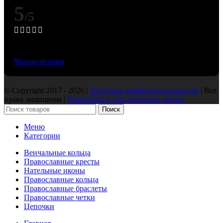
5
/5
Основано на 50 Яндекс отзывах
Читать отзывы
© Copyright 2017 - 2026 |
Политика конфиденциальности
| Все
права защищены |
Разработка и продвижение сайтов
Поиск
Меню
Категории
Венчальные кольца
Православные кресты
Нательные иконы
Православные кольца
Православные браслеты
Православные четки
Цепочки