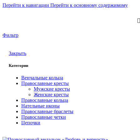
Перейти к навигации
Перейти к основному содержимому
Главная
/
Нательные иконы
/
Страница 2
Фильтр
Закрыть
Категории
Венчальные кольца
Православные кресты
Мужские кресты
Женские кресты
Православные кольца
Нательные иконы
Православные браслеты
Православные четки
Цепочки