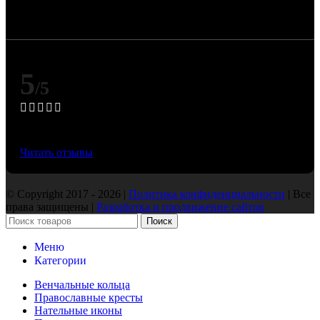
драгоценных металлов Банка России и может
изменяться при их корректировке.
5
/5
Основано на 50 Яндекс отзывах
Читать отзывы
© Copyright 2017 - 2026 |
Политика конфиденциальности
| Все
права защищены |
Разработка и продвижение сайтов
Поиск
Меню
Категории
Венчальные кольца
Православные кресты
Нательные иконы